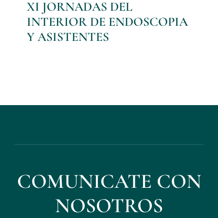
XI JORNADAS DEL
INTERIOR DE ENDOSCOPIA
Y ASISTENTES
COMUNICATE CON
NOSOTROS