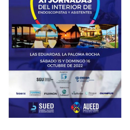
Contacto
XI JORNADAS DEL
INTERIOR DE
ENDOSCOPIA Y
ASISTENTES
Uncategorized